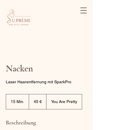
Nacken
Laser Haarentfernung mit SparkPro
45
Euro
15 Min.
1
45 €
You Are Pretty
5
M
i
Beschreibung
n
.